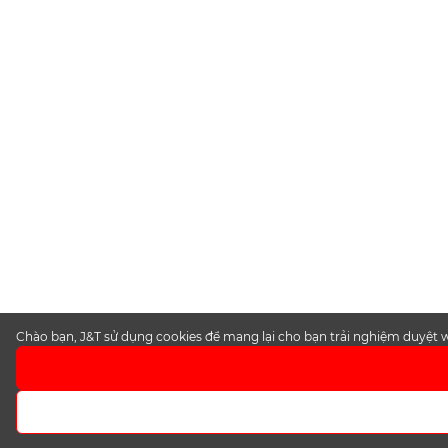
Chào bạn, J&T sử dụng cookies để mang lại cho bạn trải nghiệm duyệt we