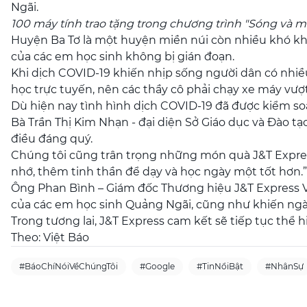
Ngãi.
100 máy tính trao tặng trong chương trình "Sóng và m
Huyện Ba Tơ là một huyện miền núi còn nhiều khó khăn 
của các em học sinh không bị gián đoạn.
Khi dịch COVID-19 khiến nhịp sống người dân có nhiều
học trực tuyến, nên các thầy cô phải chạy xe máy vượt
Dù hiện nay tình hình dịch COVID-19 đã được kiểm soá
Bà Trần Thị Kim Nhạn - đại diện Sở Giáo dục và Đào tạ
điều đáng quý.
Chúng tôi cũng trân trọng những món quà J&T Express
nhớ, thêm tinh thần để dạy và học ngày một tốt hơn.”
Ông Phan Bình – Giám đốc Thương hiệu J&T Express Vi
của các em học sinh Quảng Ngãi, cũng như khiến ngày
Trong tương lai, J&T Express cam kết sẽ tiếp tục th
Theo: Việt Báo
#BáoChíNóiVềChúngTôi
#Google
#TinNổiBật
#NhânSự