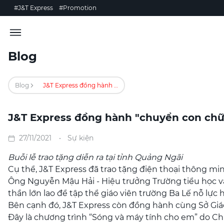
#J&T Express
#Promotion
Blog
Blog
J&T Express đồng hành "chuyển con chữ đến vùng cao"
J&T Express đồng hành "chuyển con chữ
27/11/2021
Sự kiện
Buỗi lễ trao tặng diễn ra tại tỉnh Quảng Ngãi
Cụ thể, J&T Express đã trao tặng điện thoại thông min
Ông Nguyễn Mậu Hải - Hiệu trưởng Trường tiểu học và t
thần lớn lao để tập thể giáo viên trường Ba Lế nỗ lực h
Bên cạnh đó, J&T Express còn đồng hành cùng Sở Giáo
Đây là chương trình “Sóng và máy tính cho em” do Ch