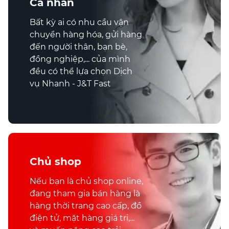
Cá nhân
Bất kỳ ai có nhu cầu vận
chuyển hàng hóa, gửi hàng
đến người thân, bạn bè,
đồng nghiệp,... của mình
đều có thể lựa chọn Dịch
vụ Nhanh - J&T Fast
Chủ shop
Nếu bạn là chủ shop online,
đang tham gia bán hàng là
hàng thời trang cao cấp, đồ
điện tử, mặt hàng giá trị,...