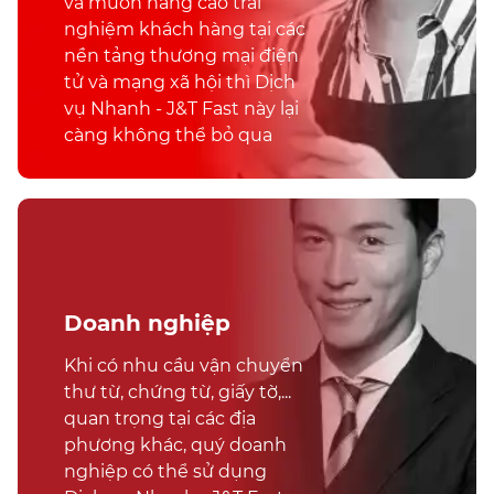
và muốn nâng cao trải
nghiệm khách hàng tại các
nền tảng thương mại điện
tử và mạng xã hội thì Dịch
vụ Nhanh - J&T Fast này lại
càng không thể bỏ qua
Doanh nghiệp
Khi có nhu cầu vận chuyển
thư từ, chứng từ, giấy tờ,...
quan trọng tại các địa
phương khác, quý doanh
nghiệp có thể sử dụng