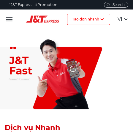
#J&T Express
#Promotion
VI
Tạo đơn nhanh
Dịch vụ Nhanh