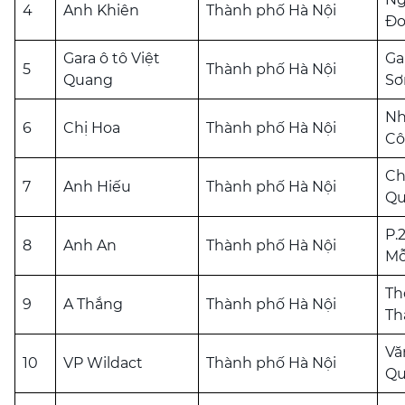
4
Anh Khiên
Thành phố Hà Nội
Đo
Gara ô tô Việt
Ga
5
Thành phố Hà Nội
Quang
Sơ
Nh
6
Chị Hoa
Thành phố Hà Nội
Cô
Ch
7
Anh Hiếu
Thành phố Hà Nội
Qu
P.
8
Anh An
Thành phố Hà Nội
Mỗ
Th
9
A Thắng
Thành phố Hà Nội
Th
Vă
10
VP Wildact
Thành phố Hà Nội
Qu