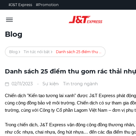
#J&T Express
#Promotion
Blog
Blog
Tin tức nổi bật
Danh sách 25 điểm thu gom rác thải nhựa tại TP. Hà Nội và TP. Hồ Chí Minh
Danh sách 25 điểm thu gom rác thải nhựa
02/11/2023
Sự kiện
Tin trong ngành
Chiến dịch "Kiến tạo tương lai xanh" được J&T Express phát động, 
cùng cộng đồng bảo vệ môi trường. Chiến dịch có sự tham gia đồ
trường, cùng với Công ty Cổ phần Lagom Việt Nam – đơn vị phụ tr
Trong chiến dịch, J&T Express vận động cộng đồng thương nhân, c
như cốc nhựa, chai nhựa, ống hút nhựa… đến các địa điểm thu gom