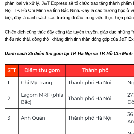
phân loại và xử lý, J&T Express sẽ tổ chức trao tặng thành phẩm l
Nội, TP. Hồ Chí Minh và tỉnh Bắc Ninh. Đây là các trường học ở 
biệt, đây là danh sách các trường đi đầu trong việc thực hiện phân l
Chiến dịch cũng thúc đẩy công tác tuyên truyền, giáo dục những 
thiểu rác thải, đồng thời khẳng định tinh thần đóng góp của J&T Ex
Danh sách 25 điểm thu gom tại TP. Hà Nội và TP. Hồ Chí Minh 
STT
Điểm thu gom
Thành phố
1
Chị Mỹ Trang
Thành phố Hà Nội
Ng
Lagom MRF (phía
27
2
Thành phố Hà Nội
Bắc)
Đô
36
3
Anh Quân
Thành phố Hà Nội
An
Ng