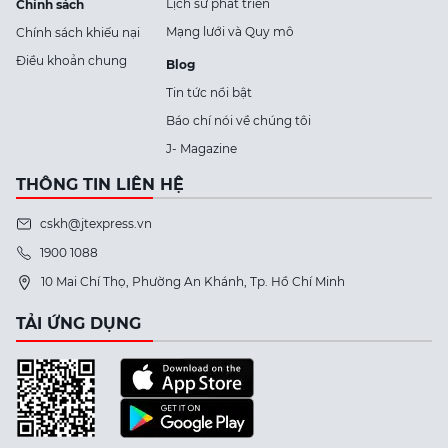
Lịch sử phát triển
Chính sách
Mạng lưới và Quy mô
Chính sách khiếu nại
Điều khoản chung
Blog
Tin tức nổi bật
Báo chí nói về chúng tôi
J- Magazine
THÔNG TIN LIÊN HỆ
cskh@jtexpress.vn
1900 1088
10 Mai Chí Thọ, Phường An Khánh, Tp. Hồ Chí Minh
TẢI ỨNG DỤNG