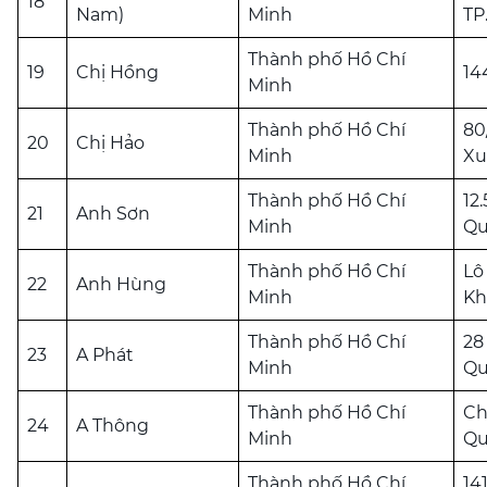
18
Nam)
Minh
TP
Thành phố Hồ Chí
19
Chị Hồng
14
Minh
Thành phố Hồ Chí
80
20
Chị Hảo
Minh
Xu
Thành phố Hồ Chí
12
21
Anh Sơn
Minh
Qu
Thành phố Hồ Chí
Lô
22
Anh Hùng
Minh
Kh
Thành phố Hồ Chí
28
23
A Phát
Minh
Qu
Thành phố Hồ Chí
Ch
24
A Thông
Minh
Qu
Thành phố Hồ Chí
14