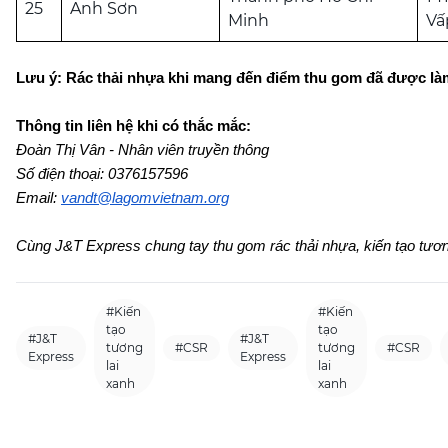
25
Anh Sơn
Minh
Vấ
Lưu ý: Rác thải nhựa khi mang đến điểm thu gom đã được là
Thông tin liên hệ khi có thắc mắc:
Đoàn Thị Vân - Nhân viên truyền thông
Số điện thoại: 0376157596
Email:
vandt@lagomvietnam.org
Cùng J&T Express chung tay thu gom rác thải nhựa, kiến tạo tươn
#Kiến
#Kiến
tạo
tạo
#J&T
#J&T
tương
#CSR
tương
#CSR
Express
Express
lai
lai
xanh
xanh