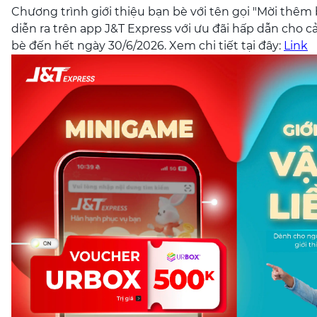
Chương trình giới thiệu bạn bè với tên gọi "Mời thê
diễn ra trên app J&T Express với ưu đãi hấp dẫn cho cả
bè đến hết ngày 30/6/2026. Xem chi tiết tại đây:
Link