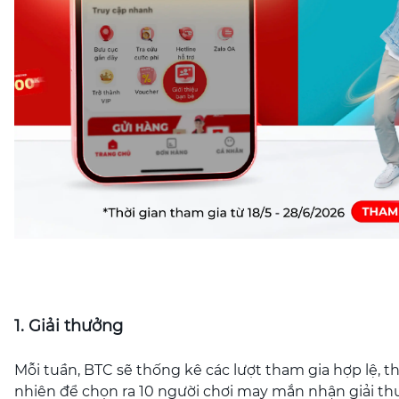
1. Giải thưởng
Mỗi tuần, BTC sẽ thống kê các lượt tham gia hợp lệ, 
nhiên để chọn ra 10 người chơi may mắn nhận giải thư