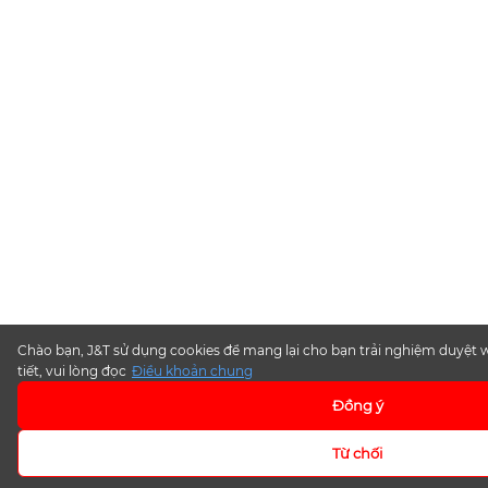
Chào bạn, J&T sử dụng cookies để mang lại cho bạn trải nghiệm duyệt w
tiết, vui lòng đọc
Điều khoản chung
Đồng ý
Từ chối