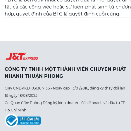
tất cả các công việc hoặc sự kiện phát sinh từ chươn
hợp, quyết định của BTC là quyết định cuỗi cùng
CÔNG TY TNHH MỘT THÀNH VIÊN CHUYỂN PHÁT
NHANH THUẬN PHONG
Giấy CNĐKKD: 0313617136 - Ngày cấp: 13/01/2016, đăng ký thay đổi lần
13 ngày 18/08/2025
Cơ Quan Cấp: Phòng Đăng ký kinh doanh - Sở kế hoạch và đầu tư TP
Hồ Chí Minh