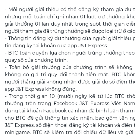
- Mỗi người giới thiệu có thể đăng ký tham gia dự 
nhưng mỗi tuần chỉ ghi nhận 01 lượt dự thưởng khô
giải thưởng 01 lần duy nhất trong suốt thời gian di
người tham gia đã trúng thưởng sẽ được loại trừ ở các
- Thông tin đăng ký dự thưởng của người giới thiệu 
tin đăng ký tài khoản qua app J&T Express.
- BTC toàn quyền lựa chọn người trúng thưởng theo 
quay số của chương trình.
- Toàn bộ giải thưởng của chương trình sẽ khôn
không có giá trị quy đối thành tiền mặt. BTC khô
người thắng giải không nhận được giải do số điện th
app J&T Express không đúng.
- Trong thời gian 10 (mười) ngày kể từ lúc BTC t
thưởng trên trang Facebook J&T Express Việt Nam
dụng tài khoản Facebook cá nhân đã bình luận tham 
cho BTC để gửi thông tin xác nhận, bao gồm tên n
J&T Express, số điện thoại đăng ký tài khoản và điền
minigame. BTC sẽ kiểm tra đối chiếu dữ liệu và gửi