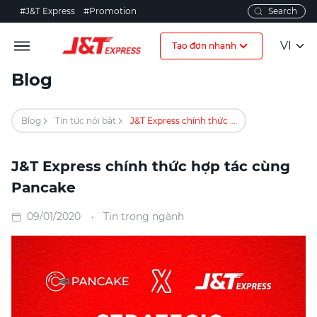
#J&T Express
#Promotion
VI
Tạo đơn nhanh
Blog
Blog
Tin tức nổi bật
J&T Express chính thức hợp tác cùng Pancake
J&T Express chính thức hợp tác cùng
Pancake
09/01/2020
Tin trong ngành