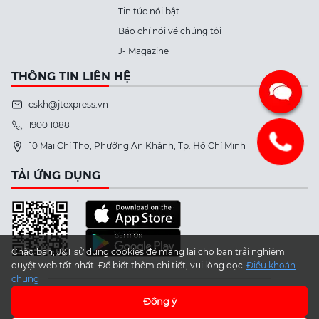
Tin tức nổi bật
Báo chí nói về chúng tôi
J- Magazine
THÔNG TIN LIÊN HỆ
cskh@jtexpress.vn
1900 1088
10 Mai Chí Thọ, Phường An Khánh, Tp. Hồ Chí Minh
TẢI ỨNG DỤNG
Chào bạn, J&T sử dụng cookies để mang lại cho bạn trải nghiệm
duyệt web tốt nhất. Để biết thêm chi tiết, vui lòng đọc
Điều khoản
chung
Đồng ý