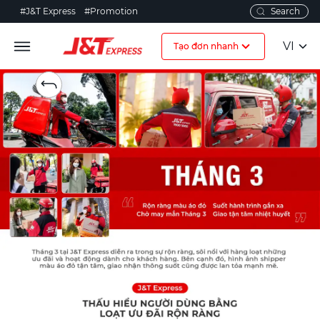
#J&T Express
#Promotion
VI
Tạo đơn nhanh