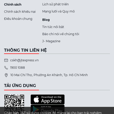
Lịch sử phát triển
Chính sách
Mạng lưới và Quy mô
Chính sách khiếu nại
Điều khoản chung
Blog
Tin tức nổi bật
Báo chí nói về chúng tôi
J- Magazine
THÔNG TIN LIÊN HỆ
cskh@jtexpress.vn
1900 1088
10 Mai Chí Thọ, Phường An Khánh, Tp. Hồ Chí Minh
TẢI ỨNG DỤNG
Chào bạn, J&T sử dụng cookies để mang lại cho bạn trải nghiệm